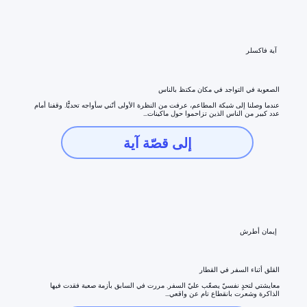
آية فاكسلر
الصعوبة في التواجد في مكان مكتظ بالناس
عندما وصلنا إلى شبكة المطاعم، عرفت من النظرة الأولى أنّني سأواجه تحديًَّا. وقفنا أمام
عدد كبير من الناس الذين تزاحموا حول ماكينات...
إلى قصّة آية
إيمان أطرش
القلق أثناء السفر في القطار
معايشتي لتحدٍ نفسيّ يصعّب عليّ السفر. مررت في السابق بأزمة صعبة فقدت فيها
الذاكرة وشعرت بانقطاع تام عن واقعي...