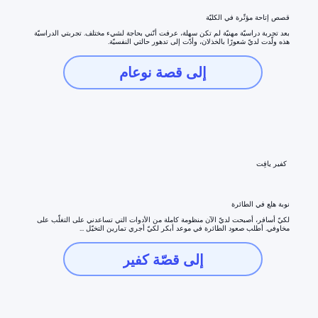
قصص إتاحة مؤثّرة في الكليّة
بعد تجربة دراسيّة مهنيّة لم تكن سهلة، عرفت أنّني بحاجة لشيء مختلف. تجربتي الدراسيّة
هذه ولّدت لديّ شعورًا بالخذلان، وأدّت إلى تدهور حالتي النفسيّة.
إلى قصة نوعام
كفير يافِت
نوبة هلع في الطائرة
لكيّ أسافر، أصبحت لديّ الآن منظومة كاملة من الأدوات التي تساعدني على التغلّب على
مخاوفي. أطلب صعود الطائرة في موعد أبكر لكيّ أجري تمارين التخيّل ...
إلى قصّة كفير