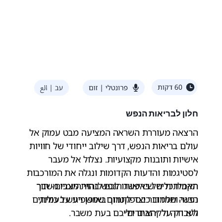
חלון לבריאות הנפש
הרצאה מעוררת השראה המציעה מבט עמוק אל
עולם בריאות הנפש, דרך שילוב ייחודי של חוויות
אישיות ותובנות מקצועיות. נצלול אל מעבר
לסטיגמות והדעות הקדומות ונגלה את המורכבות
תקבלו כלים שיאפשרו לכם לזהות מצבי משבר
האמיתית של בריאות הנפש בחיי היומיום- תוך
הבנה שמדובר בספקטרום שמשפיע על כולנו,
נפשי ותלמדו כיצד לתמוך באופן רגיש בעמיתים
ולא רק על ״האחרים״.
לעבודה ולקרובים רליכם בעת משבר.