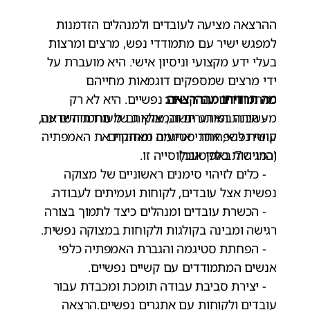
ההרצאה מציעה לעובדים ולמנהלים הזדמנות
למפגש ישיר עם מתמודדי נפש, מרצים ומרצות
בעלי ידע מקצועי וניסיון אישי. היא מועברת על
ידי מרצים שמספקים דוגמאות מחייהם
מה תרוויחו מההרצאה:
כמתמודדים עם קשיים נפשיים. היא לא רק
- הבנת האתגרים והמצוקות של מתמודדים עם
מעשירה במידע חשוב, אלא גם מעוררת השראה,
קושי נפשי, אחרי ארועים מאתגרים
עוזרת להפחתת סטיגמה ומחזקת את האמפתיה
(כמו ה 7 באוקטובר)
והרגישות כלפי אוכלוסייה זו.
- כלים לזיהוי סימנים ראשוניים של מצוקה
נפשית אצל עובדים, לקוחות ועמיתים לעבודה.
- הכשרת עובדים ומנהלים כיצד לתמוך בצורה
רגישה ומבינה בקולגות ולקוחות במצוקה נפשית.
- הפחתת סטיגמה והגברת האמפתיה כלפי
אנשים המתמודדים עם קשיים נפשיים.
- יצירת סביבת עבודה תומכת ומכבדת עבור
עובדים ולקוחות עם אתגרים נפשיים.הרצאה