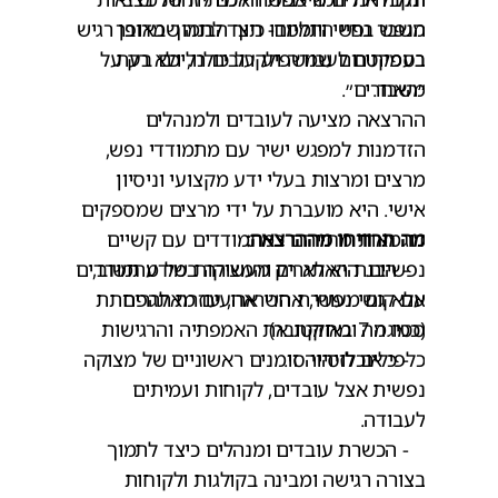
הנפש בחיי היומיום- תוך הבנה שמדובר
משבר נפשי ותלמדו כיצד לתמוך באופן רגיש
בעמיתים לעבודה ולקרובים רליכם בעת
בספקטרום שמשפיע על כולנו, ולא רק על
משבר.
״האחרים״.
ההרצאה מציעה לעובדים ולמנהלים
הזדמנות למפגש ישיר עם מתמודדי נפש,
מרצים ומרצות בעלי ידע מקצועי וניסיון
אישי. היא מועברת על ידי מרצים שמספקים
מה תרוויחו מההרצאה:
דוגמאות מחייהם כמתמודדים עם קשיים
נפשיים. היא לא רק מעשירה במידע חשוב,
- הבנת האתגרים והמצוקות של מתמודדים
עם קושי נפשי, אחרי ארועים מאתגרים
אלא גם מעוררת השראה, עוזרת להפחתת
(כמו ה 7 באוקטובר)
סטיגמה ומחזקת את האמפתיה והרגישות
כלפי אוכלוסייה זו.
- כלים לזיהוי סימנים ראשוניים של מצוקה
נפשית אצל עובדים, לקוחות ועמיתים
לעבודה.
- הכשרת עובדים ומנהלים כיצד לתמוך
בצורה רגישה ומבינה בקולגות ולקוחות