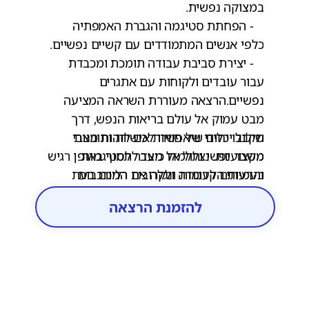
במצוקה נפשית.
- הפחתת סטיגמה והגברת האמפתיה
כלפי אנשים המתמודדים עם קשיים נפשיים.
- יצירת סביבת עבודה תומכת ומכבדת
עבור עובדים ולקוחות עם אתגרים
נפשיים.הרצאה מעוררת השראה המציעה
מבט עמוק אל עולם בריאות הנפש, דרך
שילוב ייחודי של חוויות אישיות ותובנות
תקבלו כלים שיאפשרו לכם לזהות מצבי
מקצועיות. נצלול אל מעבר לסטיגמות
משבר נפשי ותלמדו כיצד לתמוך באופן רגיש
והדעות הקדומות ונגלה את המורכבות
בעמיתים לעבודה ולקרובים רליכם בעת
משבר.
האמיתית של בריאות הנפש בחיי היומיום-
להזמנת הרצאה
תוך הבנה שמדובר בספקטרום שמשפיע על
כולנו, ולא רק על ״האחרים״.